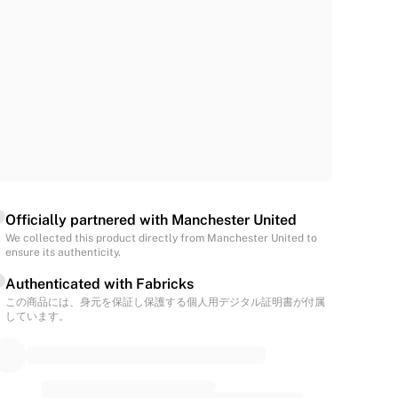
Officially partnered with Manchester United
We collected this product directly from Manchester United to
ensure its authenticity.
Authenticated with Fabricks
この商品には、身元を保証し保護する個人用デジタル証明書が付属
しています。