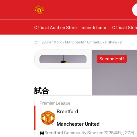
Official Auction Store
manutd.com
Official Stor
ホーム
Brentford - Manchester United
Luke Shaw - 2
Second Half
試合
Premier League
Brentford
Manchester United
Brentford Community Stadium
2025年9月27日