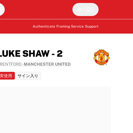
JA
|
Authenticate
Framing Service
Support
LUKE SHAW - 2
RENTFORD
-
MANCHESTER UNITED
実使用
サイン入り