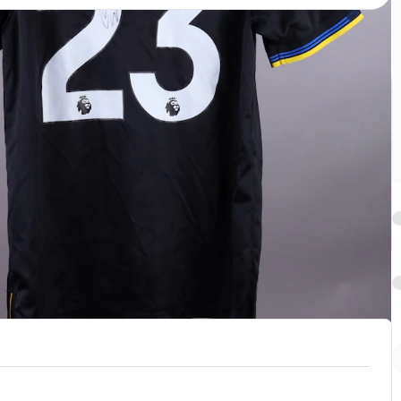
番号
サイズ
23
L
国籍
nd
England