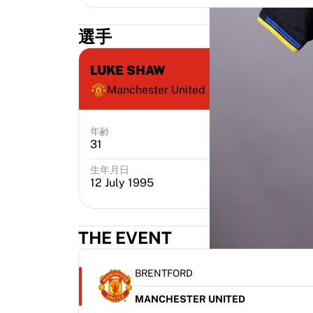
選手
LUKE SHAW
Manchester United
年齢
ポジション
31
Midfielder
生年月日
出身地
12 July 1995
Engla
THE EVENT
BRENTFORD
MANCHESTER UNITED