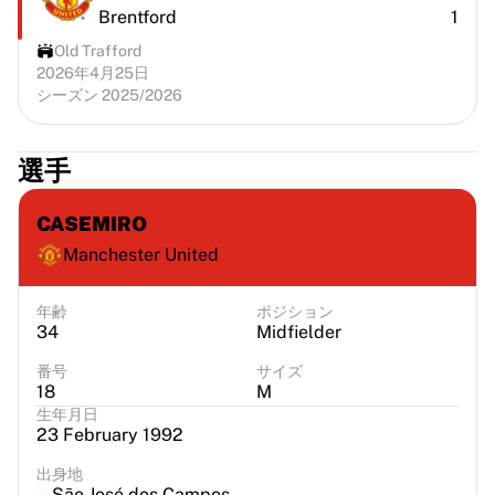
Brentford
1
Old Trafford
2026年4月25日
シーズン 2025/2026
選手
CASEMIRO
Manchester United
年齢
ポジション
34
Midfielder
番号
サイズ
18
M
生年月日
23 February 1992
出身地
São José dos Campos