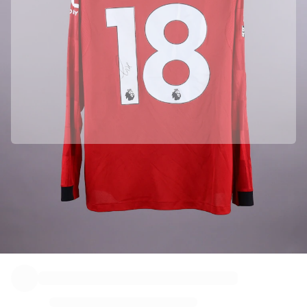
Officially partnered with Manchester United
We collected this product directly from Manchester United to ensure
its authenticity.
Authenticated with Fabricks
この商品には、身元を保証し保護する個人用デジタル証明書が付属してい
ます。