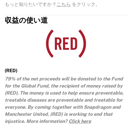
もっと知りたいですか？
こちら
をクリック。
収益の使い道
(RED)
79% of the net proceeds will be donated to the Fund
for the Global Fund, the recipient of money raised by
(RED). The money is used to help ensure preventable,
treatable diseases are preventable and treatable for
everyone. By coming together with Snapdragon and
Manchester United, (RED) is working to end that
injustice. More information?
Click here