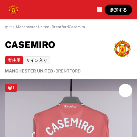
参加する
ホーム
Manchester United - Brentford
Casemiro
CASEMIRO
実使用
サイン入り
MANCHESTER UNITED
-
BRENTFORD
1