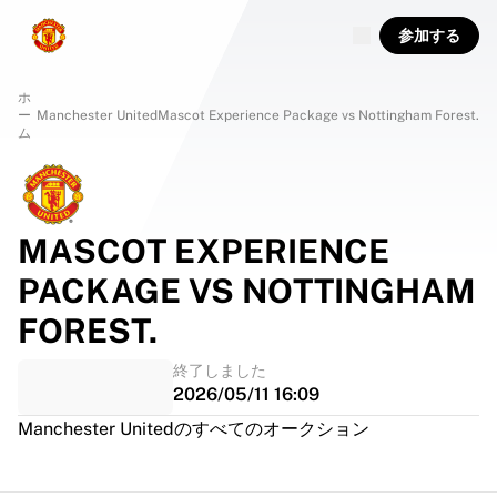
参加する
ホ
ー
Manchester United
Mascot Experience Package vs Nottingham Forest.
ム
MASCOT EXPERIENCE
PACKAGE VS NOTTINGHAM
FOREST.
終了しました
2026/05/11 16:09
Manchester Unitedのすべてのオークション