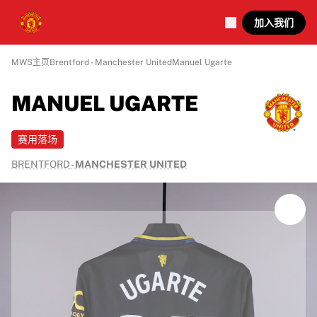
加入我们
MWS主页
Brentford - Manchester United
Manuel Ugarte
MANUEL UGARTE
赛用落场
BRENTFORD
-
MANCHESTER UNITED