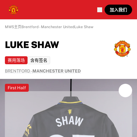
加入我们
MWS主页
Brentford - Manchester United
Luke Shaw
LUKE SHAW
赛用落场
含有签名
BRENTFORD
-
MANCHESTER UNITED
First Half