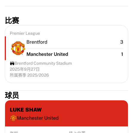
比赛
Premier League
Brentford
3
Manchester United
1
Brentford Community Stadium
2025年9月27日
所属赛季 2025/2026
球员
LUKE SHAW
Manchester United