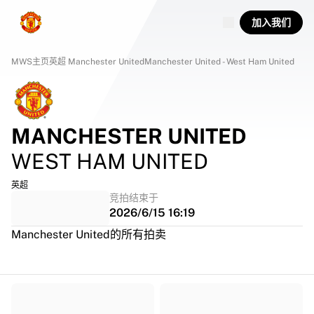
加入我们
MWS主页
英超 
Manchester United
Manchester United - West Ham United
MANCHESTER UNITED
WEST HAM UNITED
英超
竞拍结束于
2026/6/15 16:19
Manchester United的所有拍卖