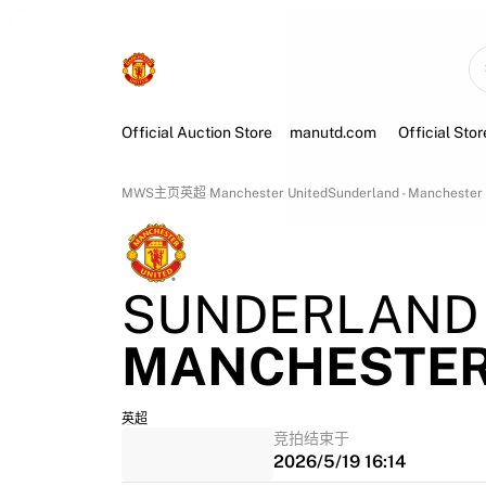
Official Auction Store
manutd.com
Official Stor
MWS主页
英超 
Manchester United
Sunderland - Manchester
SUNDERLAND
MANCHESTER
英超
竞拍结束于
2026/5/19 16:14