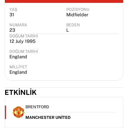
YAŞ
POZISYONU
31
Midfielder
NUMARA
BEDEN
23
L
DOĞUM TARIHI
12 July 1995
DOĞUM TARIHI
England
MILLIYET
England
ETKINLIK
BRENTFORD
MANCHESTER UNITED