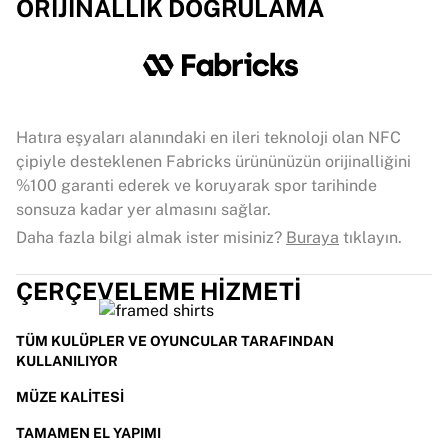
ORIJINALLIK DOĞRULAMA
Hatıra eşyaları alanındaki en ileri teknoloji olan NFC
çipiyle desteklenen Fabricks ürününüzün orijinalliğini
%100 garanti ederek ve koruyarak spor tarihinde
sonsuza kadar yer almasını sağlar.
Daha fazla bilgi almak ister misiniz?
Buraya
tıklayın.
ÇERÇEVELEME HIZMETI
TÜM KULÜPLER VE OYUNCULAR TARAFINDAN
KULLANILIYOR
MÜZE KALITESI
TAMAMEN EL YAPIMI