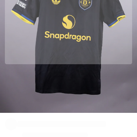
Manchester United ile resmi ortaklık
Bu ürünün orijinal olduğundan emin olmak için doğrudan Manchester
United takımından temin ettik.
Orijinalliği Fabricks ile doğrulandı
Bu ürün, kimliğini garanti altına alan ve koruyan kişisel bir dijital
sertifika ile birlikte gelir.