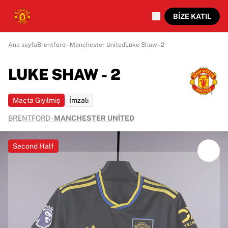
BIZE KATIL
Ana sayfa
Brentford - Manchester United
Luke Shaw - 2
LUKE SHAW - 2
Maçta Giyilmiş
İmzalı
BRENTFORD
-
MANCHESTER UNITED
Second Half