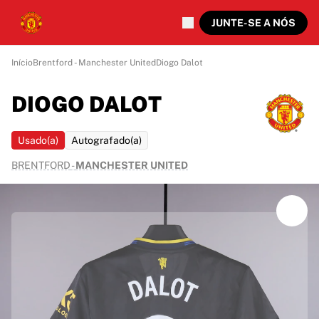
JUNTE-SE A NÓS
Início
Brentford - Manchester United
Diogo Dalot
DIOGO DALOT
Usado(a)
Autografado(a)
BRENTFORD
-
MANCHESTER UNITED