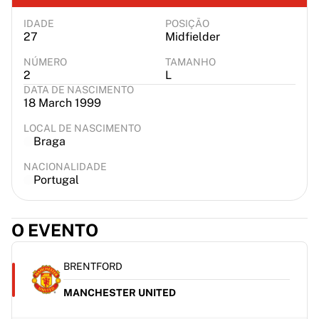
IDADE
POSIÇÃO
27
Midfielder
NÚMERO
TAMANHO
2
L
DATA DE NASCIMENTO
18 March 1999
LOCAL DE NASCIMENTO
Braga
NACIONALIDADE
Portugal
O EVENTO
BRENTFORD
MANCHESTER UNITED