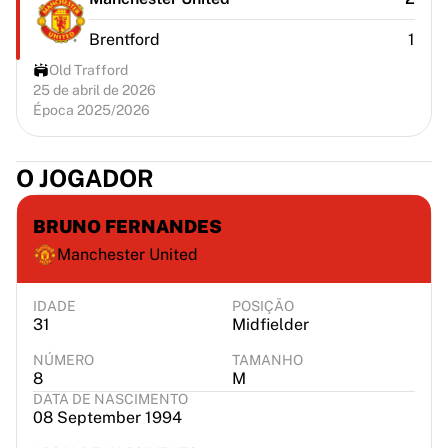
Brentford
1
Old Trafford
25 de abril de 2026
Época 2025/2026
O JOGADOR
BRUNO FERNANDES
Manchester United
IDADE
POSIÇÃO
31
Midfielder
NÚMERO
TAMANHO
8
M
DATA DE NASCIMENTO
08 September 1994