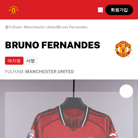
회원가입
홈
Fulham - Manchester United
Bruno Fernandes
BRUNO FERNANDES
매치원
서명
FULHAM
-
MANCHESTER UNITED