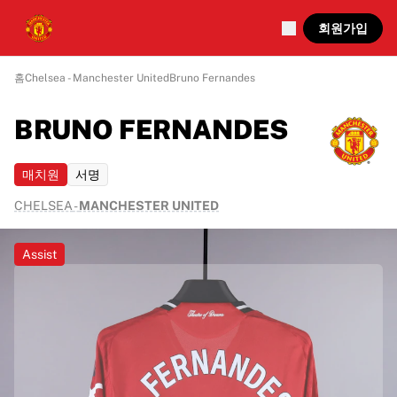
회원가입
홈
Chelsea - Manchester United
Bruno Fernandes
BRUNO FERNANDES
매치원
서명
CHELSEA
-
MANCHESTER UNITED
Assist