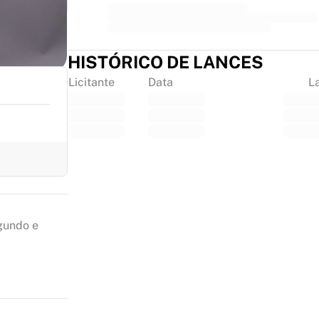
HISTÓRICO DE LANCES
Licitante
Data
L
gundo e