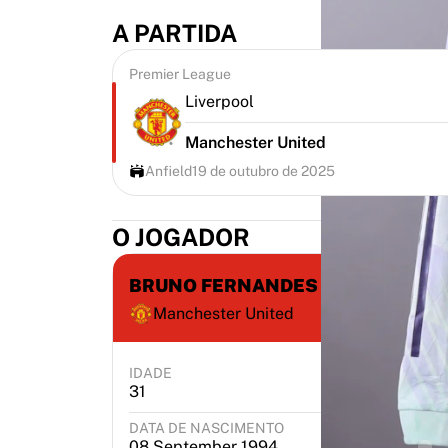
A PARTIDA
Premier League
Liverpool
Manchester United
Anfield
19 de outubro de 2025
O JOGADOR
BRUNO FERNANDES
Manchester United
IDADE
POSIÇÃO
31
Midfielder
DATA DE NASCIMENTO
CID
08 September 1994
Po