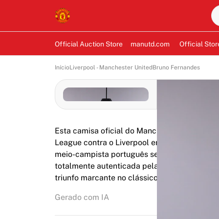
Official Auction Store
manutd.com
Official Stor
Início
Liverpool - Manchester United
Bruno Fernandes
Esta camisa oficial do Manchester United fo
League contra o Liverpool em 19 de outubro 
meio-campista português sendo peça fundame
totalmente autenticada pela Fabricks. Um i
triunfo marcante no clássico contra o maior ri
Gerado com IA