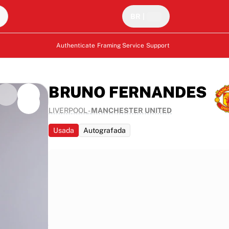
BR
|
Authenticate
Framing Service
Support
BRUNO FERNANDES
LIVERPOOL
-
MANCHESTER UNITED
Usada
Autografada
emier
, com o
s e foi
bra um