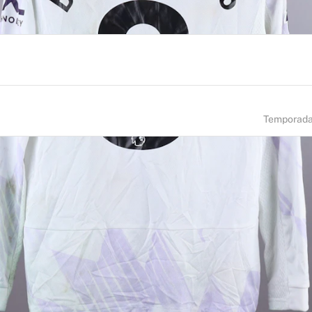
Temporad
NÚMERO
TAMANHO
8
M
ADE DE NASCIMENTO
NACIONALIDADE
rtugal
Portugal