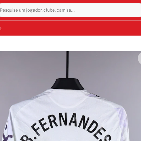
Pesquise um jogador, clube, camisa...
e
i usada em jogo por Bruno Fernandes durante a partida da Pr
de 2025. O United conquistou uma vitória por 2–1 em Anfield
ntal no resultado. A camisa está autografada por Fernande
tem de colecionador raro da temporada 2025/2026 que cele
val.