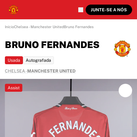
JUNTE-SE A NÓS
Início
Chelsea - Manchester United
Bruno Fernandes
BRUNO FERNANDES
Usada
Autografada
CHELSEA
-
MANCHESTER UNITED
Assist