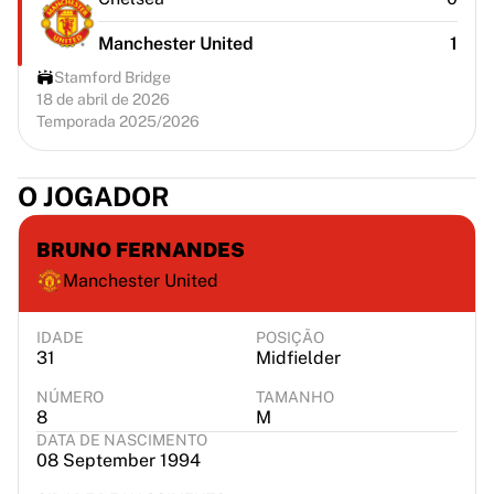
Manchester United
1
Stamford Bridge
18 de abril de 2026
Temporada 2025/2026
O JOGADOR
BRUNO FERNANDES
Manchester United
IDADE
POSIÇÃO
31
Midfielder
NÚMERO
TAMANHO
8
M
DATA DE NASCIMENTO
08 September 1994