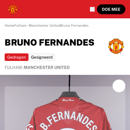
DOE MEE
Home
Fulham - Manchester United
Bruno Fernandes
BRUNO FERNANDES
Gedragen
Gesigneerd
FULHAM
-
MANCHESTER UNITED