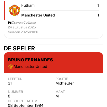
Fulham
1
Manchester United
1
Craven Cottage
24 augustus 2025
Seizoen 2025/2026
DE SPELER
BRUNO FERNANDES
Manchester United
LEEFTIJD
POSITIE
31
Midfielder
NUMMER
MAAT
8
M
GEBOORTEDATUM
08 September 1994