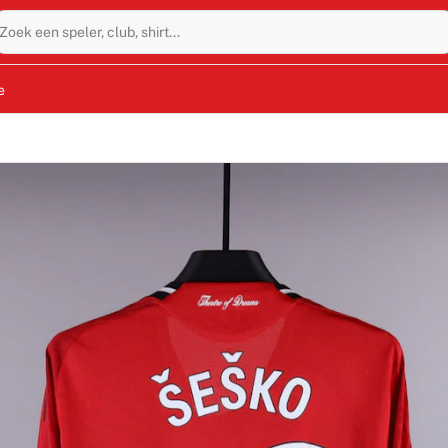
Zoek een speler, club, shirt...
e
ragen door Benjamin Šeško tijdens de Premier League-wedstri
 bewees de Sloveense aanvaller zijn waarde als doelpuntenma
d door Šeško en volledig geverifieerd door Fabricks. Een uni
ovende talenten uit het seizoen 2025/2026.