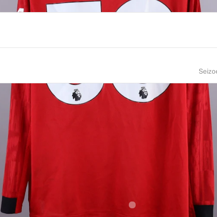
Seizo
NUMMER
MAAT
30
L
OORTEPLAATS
NATIONALITEIT
lovenia
Slovenia