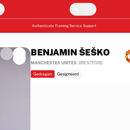
NL
|
Authenticate
Framing Service
Support
BENJAMIN ŠEŠKO
MANCHESTER UNITED
-
BRENTFORD
Gedragen
Gesigneerd
jd tegen
ker in de 2–1
ek