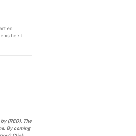
ert en
enis heeft.
 by (RED). The
ne. By coming
ation?
Click