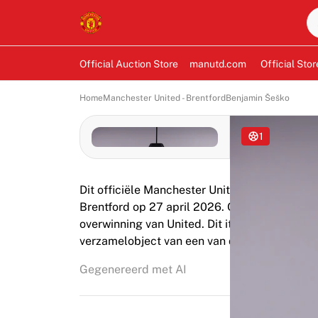
Official Auction Store
manutd.com
Official Stor
Home
Manchester United - Brentford
Benjamin Šeško
1
Dit officiële Manchester United shirt is ged
Brentford op 27 april 2026. Op Old Trafford
overwinning van United. Dit item is gesigneer
verzamelobject van een van de meest veelbel
Gegenereerd met AI