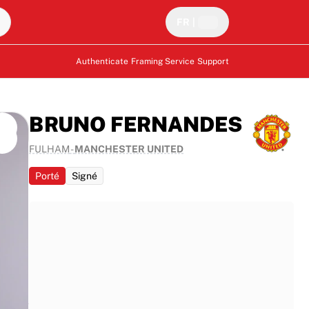
FR
|
Authenticate
Framing Service
Support
BRUNO FERNANDES
FULHAM
-
MANCHESTER UNITED
Porté
Signé
tage
de la