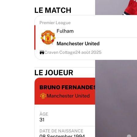
LE MATCH
Premier League
Fulham
Manchester United
Craven Cottage
24 août 2025
LE JOUEUR
BRUNO FERNANDES
Manchester United
ÂGE
POSITION
31
Midfielder
DATE DE NAISSANCE
LIE
08 September 1994
Po