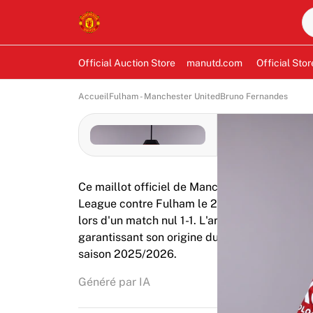
Official Auction Store
manutd.com
Official Stor
Accueil
Fulham - Manchester United
Bruno Fernandes
Ce maillot officiel de Manchester United a é
League contre Fulham le 24 août 2025. Le mil
lors d'un match nul 1-1. L'article est signé p
garantissant son origine du terrain. Ajoutez 
saison 2025/2026.
Généré par IA