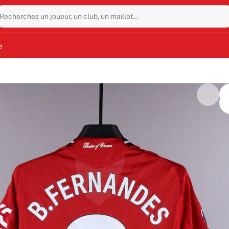
Recherchez un joueur, un club, un maillot…
e
té porté par Bruno Fernandes lors de la rencontre de Premier
ieu de terrain portugais arborait ce numéro 8 à Craven Cot
ar Fernandes et est entièrement authentifié par Fabricks,
une pièce mancunienne à votre collection avec cet objet rare 