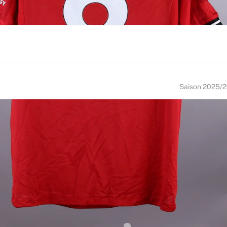
Saison 2025/
NUMÉRO
TAILLE
8
M
U DE NAISSANCE
NATIONALITÉ
rtugal
Portugal