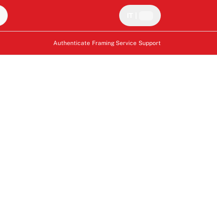
IT
|
Authenticate
Framing Service
Support