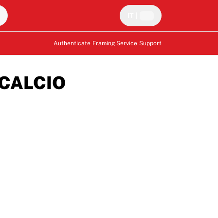
IT
|
Authenticate
Framing Service
Support
 CALCIO