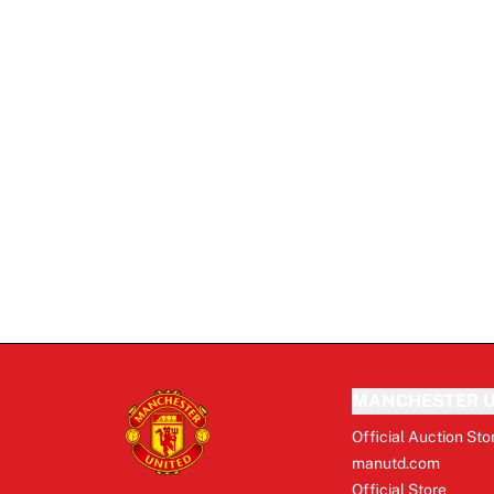
MANCHESTER U
Official Auction Sto
manutd.com
Official Store