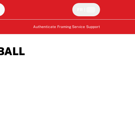
FR
|
Authenticate
Framing Service
Support
BALL