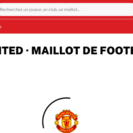
Recherchez un joueur, un club, un maillot…
e
ED · MAILLOT DE FOOT