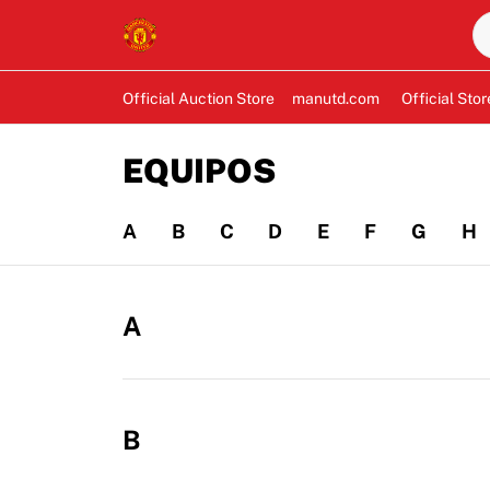
Official Auction Store
manutd.com
Official Stor
EQUIPOS
A
B
C
D
E
F
G
H
A
B