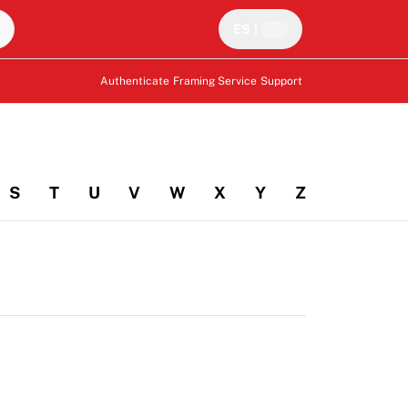
ES
|
Authenticate
Framing Service
Support
S
T
U
V
W
X
Y
Z