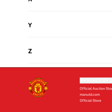
Y
Z
MANCHESTER U
Official Auction Sto
manutd.com
Official Store