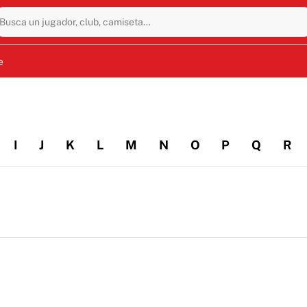
Busca un jugador, club, camiseta…
e
I
J
K
L
M
N
O
P
Q
R