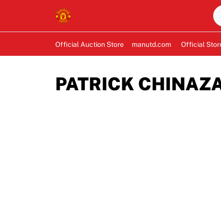
Official Auction Store
manutd.com
Official Stor
PATRICK CHINAZA