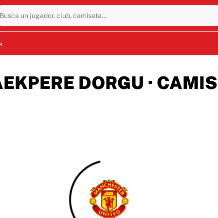
Busca un jugador, club, camiseta…
e
EKPERE DORGU · CAMIS