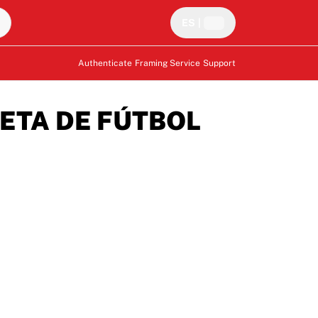
ES
|
Authenticate
Framing Service
Support
ETA DE FÚTBOL